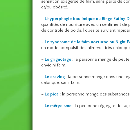
sensation exagérée de faim, sans perte de cont
et/ou obésité.
–
L’hyperphagie boulimique ou Binge Eating 
quantités de nourriture avec un sentiment de pe
de contrôle de poids, l’obésité survient rapid
–
Le syndrome de la faim nocturne ou Night 
un mode compulsif des aliments très caloriqu
–
Le grignotage
: la personne mange de petites
envie ni faim.
–
Le craving
: la personne mange dans une urge
calorique, sans faim.
–
Le pica
: la personne mange des substances no
–
Le mérycisme
: la personne régurgite de faç