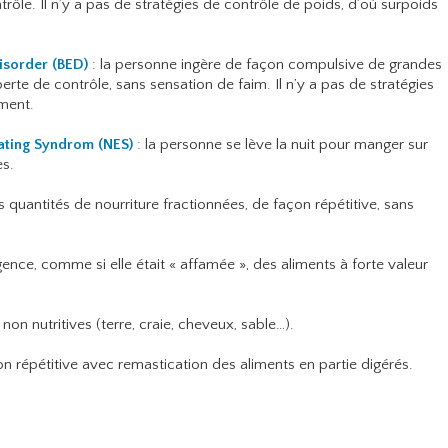
rôle. Il n’y a pas de stratégies de contrôle de poids, d’où surpoids
Disorder (BED)
: la personne ingère de façon compulsive de grandes
rte de contrôle, sans sensation de faim. Il n’y a pas de stratégies
ement.
Eating Syndrom (NES)
: la personne se lève la nuit pour manger sur
es.
 quantités de nourriture fractionnées, de façon répétitive, sans
nce, comme si elle était « affamée », des aliments à forte valeur
n nutritives (terre, craie, cheveux, sable…).
on répétitive avec remastication des aliments en partie digérés.